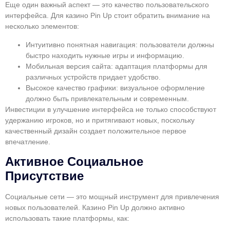
Еще один важный аспект — это качество пользовательского
интерфейса. Для казино Pin Up стоит обратить внимание на
несколько элементов:
Интуитивно понятная навигация:
пользователи должны
быстро находить нужные игры и информацию.
Мобильная версия сайта:
адаптация платформы для
различных устройств придает удобство.
Высокое качество графики:
визуальное оформление
должно быть привлекательным и современным.
Инвестиции в улучшение интерфейса не только способствуют
удержанию игроков, но и притягивают новых, поскольку
качественный дизайн создает положительное первое
впечатление.
Активное Социальное
Присутствие
Социальные сети — это мощный инструмент для привлечения
новых пользователей. Казино Pin Up должно активно
использовать такие платформы, как: