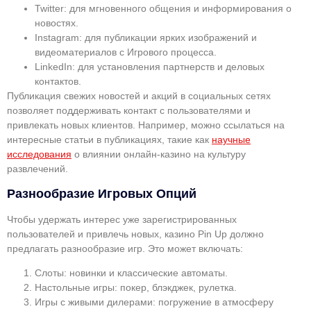
Twitter:
для мгновенного общения и информирования о
новостях.
Instagram:
для публикации ярких изображений и
видеоматериалов с Игрового процесса.
LinkedIn:
для установления партнерств и деловых
контактов.
Публикация свежих новостей и акций в социальных сетях
позволяет поддерживать контакт с пользователями и
привлекать новых клиентов. Например, можно ссылаться на
интересные статьи в публикациях, такие как
научные
исследования
о влиянии онлайн-казино на культуру
развлечений.
Разнообразие Игровых Опций
Чтобы удержать интерес уже зарегистрированных
пользователей и привлечь новых, казино Pin Up должно
предлагать разнообразие игр. Это может включать:
Слоты:
новинки и классические автоматы.
Настольные игры:
покер, блэкджек, рулетка.
Игры с живыми дилерами:
погружение в атмосферу