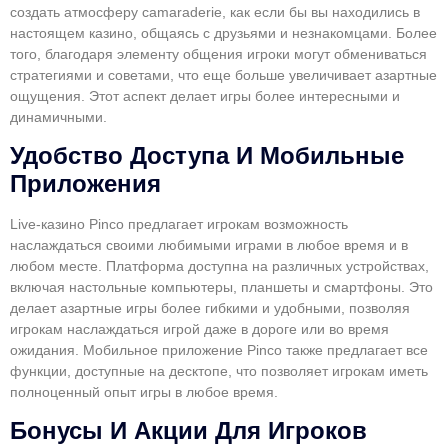
создать атмосферу camaraderie, как если бы вы находились в
настоящем казино, общаясь с друзьями и незнакомцами. Более
того, благодаря элементу общения игроки могут обмениваться
стратегиями и советами, что еще больше увеличивает азартные
ощущения. Этот аспект делает игры более интересными и
динамичными.
Удобство Доступа И Мобильные
Приложения
Live-казино Pinco предлагает игрокам возможность
наслаждаться своими любимыми играми в любое время и в
любом месте. Платформа доступна на различных устройствах,
включая настольные компьютеры, планшеты и смартфоны. Это
делает азартные игры более гибкими и удобными, позволяя
игрокам наслаждаться игрой даже в дороге или во время
ожидания. Мобильное приложение Pinco также предлагает все
функции, доступные на десктопе, что позволяет игрокам иметь
полноценный опыт игры в любое время.
Бонусы И Акции Для Игроков