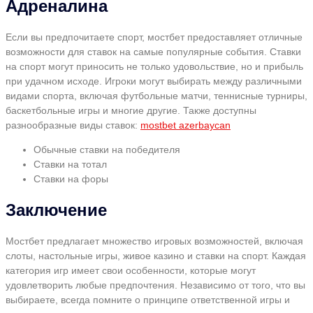
Адреналина
Если вы предпочитаете спорт, мостбет предоставляет отличные
возможности для ставок на самые популярные события. Ставки
на спорт могут приносить не только удовольствие, но и прибыль
при удачном исходе. Игроки могут выбирать между различными
видами спорта, включая футбольные матчи, теннисные турниры,
баскетбольные игры и многие другие. Также доступны
разнообразные виды ставок:
mostbet azerbaycan
Обычные ставки на победителя
Ставки на тотал
Ставки на форы
Заключение
Мостбет предлагает множество игровых возможностей, включая
слоты, настольные игры, живое казино и ставки на спорт. Каждая
категория игр имеет свои особенности, которые могут
удовлетворить любые предпочтения. Независимо от того, что вы
выбираете, всегда помните о принципе ответственной игры и