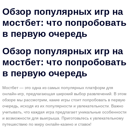
Обзор популярных игр на
мостбет: что попробовать
в первую очередь
Обзор популярных игр на
мостбет: что попробовать
в первую очередь
Мостбет — это одна из самых популярных платформ для
онлайн-игр, предлагающая широкий выбор развлечений. В этом
обзоре мы рассмотрим, какие игры стоит попробовать в первую
очередь, исходя из их популярности и увлекательности. Важно
учитывать, что каждая игра предлагает уникальные особенности
и возможности для выигрыша. Приготовьтесь к увлекательному
путешествию по миру онлайн-казино и ставок!