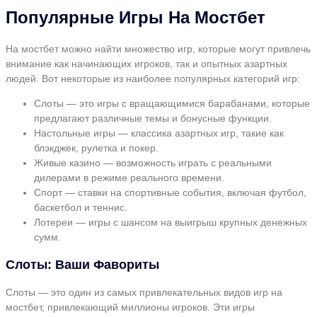
Популярные Игры На Мостбет
На мостбет можно найти множество игр, которые могут привлечь
внимание как начинающих игроков, так и опытных азартных
людей. Вот некоторые из наиболее популярных категорий игр:
Слоты — это игры с вращающимися барабанами, которые
предлагают различные темы и бонусные функции.
Настольные игры — классика азартных игр, такие как
блэкджек, рулетка и покер.
Живые казино — возможность играть с реальными
дилерами в режиме реального времени.
Спорт — ставки на спортивные события, включая футбол,
баскетбол и теннис.
Лотереи — игры с шансом на выигрыш крупных денежных
сумм.
Слоты: Ваши Фавориты
Слоты — это один из самых привлекательных видов игр на
мостбет, привлекающий миллионы игроков. Эти игры