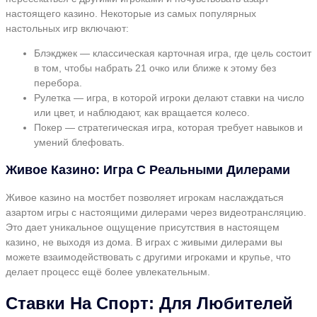
настоящего казино. Некоторые из самых популярных
настольных игр включают:
Блэкджек — классическая карточная игра, где цель состоит
в том, чтобы набрать 21 очко или ближе к этому без
перебора.
Рулетка — игра, в которой игроки делают ставки на число
или цвет, и наблюдают, как вращается колесо.
Покер — стратегическая игра, которая требует навыков и
умений блефовать.
Живое Казино: Игра С Реальными Дилерами
Живое казино на мостбет позволяет игрокам наслаждаться
азартом игры с настоящими дилерами через видеотрансляцию.
Это дает уникальное ощущение присутствия в настоящем
казино, не выходя из дома. В играх с живыми дилерами вы
можете взаимодействовать с другими игроками и крупье, что
делает процесс ещё более увлекательным.
Ставки На Спорт: Для Любителей