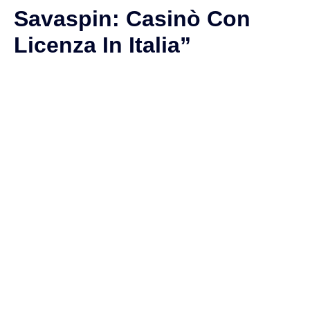
Savaspin: Casinò Con
Licenza In Italia”