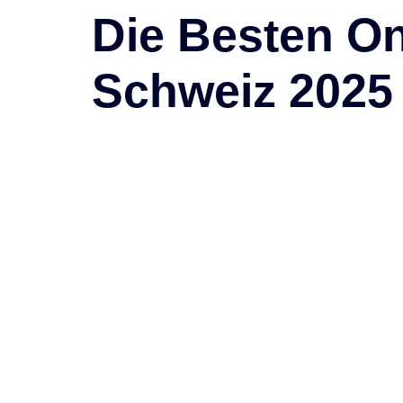
Die Besten On
Schweiz 2025