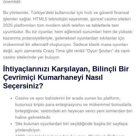
önemlidir.
Bu yöntemler, Türkiye’deki kullanıcılar için hızlı ve güvenli finansal
işlemler sağlar. HTML5 teknolojisi sayesinde, güncel casino siteleri
2026 platformları tüm modern akıllı telefon ve tabletlerle tam
uyumludur. Bu tür oyunlar, hem eğlenceli sunumları hem de yüksek
kazanma potansiyelleriyle, geleneksel oyunlardan sıkılanlar için
mükemmel bir alternatif oluşturuyor. Sadece klasik masa oyunları
değil, aynı zamanda Crazy Time gibi renkli “Oyun Şovları” da canlı
casino sitelerinde yer buluyor.
İhtiyaçlarınızı Karşılayan, Bilinçli Bir
Çevrimiçi Kumarhaneyi Nasıl
Seçersiniz?
Casino ve spor bahislerini bir arada sunan bu platform,
kusursuz kripto para entegrasyonu ve mükemmel bonuslarla
birleştiğinde, sektördeki en heyecan verici yeni isimlerden biri
haline gelmektedir.
Site bulunan oyunlardan biri seçildiğinde başka bir sayfaya
yönlendiriyor.