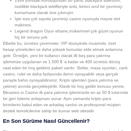
1999 yılındaki kuruluşundan bu yana, Blackjack Ballroom,
özellikle blackjack teklifleriyle ünlü, birinci sınıf bir çevrimiçi
kumarhane olarak öne çıkmıştır.
İşte size çok sayıda çevrimiçi casino oyunuyla meyve slot
makinesi.
Legend dragon Oyun efsane,mükemmel çok güzel oyunun
hiç bir sorunu yok.
Elbette bu, ücretsiz çevirmeler, VIP düzeyinde muamele, özel
hesap yöneticileri ve daha yüksek bonuslar elde etmek anlamına
gelir. Örneğin, yeni bir kullanıcı olarak ilk beş para yatırma
işleminize uygulanan ve 1.500 $ ‘a kadar ve 400 ücretsiz dönüş
vaat eden bir hoş geldiniz paketi vardır. Slotlar, masa oyunları, canlı
casino, rulet ve daha fazlasında demo oynayabilir veya gerçek
parayla bahis oynayabilirsiniz. Kripto işlemleri (para yatırma ve
çekme) anında gerçekleştirilir. Klasik bir hoş geldin bonusu yerine,
Bitcasino.io Casino ilk para yatırma işleminizde en az 50 $ tutarında
bir geri ödeme anlaşması sunar. Aynı zamanda kripto para
birimlerini kabul eden ve arkadaş canlısı ve profesyonel müşteri
destek temsilcilerine sahip bir kumar web sitesidir.
En Son Sürüme Nasıl Güncellenir?