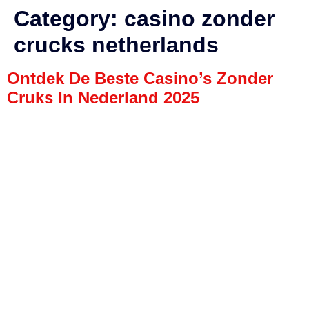
Category:
casino zonder
crucks netherlands
Ontdek De Beste Casino’s Zonder
Cruks In Nederland 2025