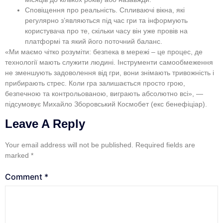
Сповіщення про реальність. Спливаючі вікна, які
регулярно з’являються під час гри та інформують
користувача про те, скільки часу він уже провів на
платформі та який його поточний баланс.
«Ми маємо чітко розуміти: безпека в мережі – це процес, де
технології мають служити людині. Інструменти самообмеження
не зменшують задоволення від гри, вони знімають тривожність і
прибирають стрес. Коли гра залишається просто грою,
безпечною та контрольованою, виграють абсолютно всі», —
підсумовує Михайло Зборовський Космобет (екс бенефіціар).
Leave A Reply
Your email address will not be published.
Required fields are
marked
*
Comment
*