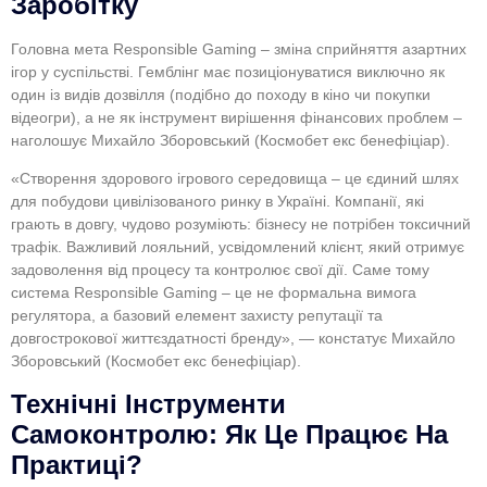
Заробітку
Головна мета Responsible Gaming – зміна сприйняття азартних
ігор у суспільстві. Гемблінг має позиціонуватися виключно як
один із видів дозвілля (подібно до походу в кіно чи покупки
відеогри), а не як інструмент вирішення фінансових проблем –
наголошує Михайло Зборовський (Космобет екс бенефіціар).
«Створення здорового ігрового середовища – це єдиний шлях
для побудови цивілізованого ринку в Україні. Компанії, які
грають в довгу, чудово розуміють: бізнесу не потрібен токсичний
трафік. Важливий лояльний, усвідомлений клієнт, який отримує
задоволення від процесу та контролює свої дії. Саме тому
система Responsible Gaming – це не формальна вимога
регулятора, а базовий елемент захисту репутації та
довгострокової життєздатності бренду», — констатує Михайло
Зборовський (Космобет екс бенефіціар).
Технічні Інструменти
Самоконтролю: Як Це Працює На
Практиці?