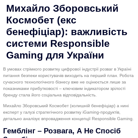
Михайло Зборовський
Космобет (екс
бенефіціар): важливість
системи Responsible
Gaming для України
В умовах стрімкого розвитку цифрової індустрії розваг в Україні
питання безпеки користувачів виходить на перший план. Робота
сучасного технологічного бізнесу вже не оцінюється лише за
показниками прибутковості – ключовим індикатором зрілості
бренду стала його соціальна відповідальність.
Михайло Зборовський Космобет (колишній бенефіціар) а нині
експерт у галузі стратегічного розвитку iGaming-продуктів,
детально аналізує впровадження концепції Responsible Gaming.
Гемблінг – Розвага, А Не Спосіб