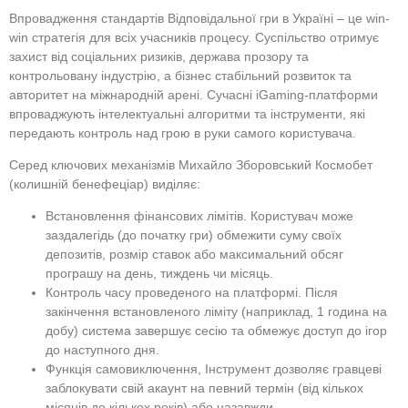
Впровадження стандартів Відповідальної гри в Україні – це win-
win стратегія для всіх учасників процесу. Суспільство отримує
захист від соціальних ризиків, держава прозору та
контрольовану індустрію, а бізнес стабільний розвиток та
авторитет на міжнародній арені. Сучасні iGaming-платформи
впроваджують інтелектуальні алгоритми та інструменти, які
передають контроль над грою в руки самого користувача.
Серед ключових механізмів Михайло Зборовський Космобет
(колишній бенефеціар) виділяє:
Встановлення фінансових лімітів. Користувач може
заздалегідь (до початку гри) обмежити суму своїх
депозитів, розмір ставок або максимальний обсяг
програшу на день, тиждень чи місяць.
Контроль часу проведеного на платформі. Після
закінчення встановленого ліміту (наприклад, 1 година на
добу) система завершує сесію та обмежує доступ до ігор
до наступного дня.
Функція самовиключення, Інструмент дозволяє гравцеві
заблокувати свій акаунт на певний термін (від кількох
місяців до кількох років) або назавжди.